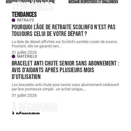
dérision ? Trouver le bon équilibre
message respectueux et chaleureux
Tendances
Tendances
RETRAITE
Pourquoi l’âge de retraite scolinfo n’est pas
toujours celui de votre départ ?
La date de départ affichée sur Scolinfo semble couler de source.
Pourtant, elle ne garantit rien
…
31 juillet 2026
MATÉRIELS
Bracelet Anti chute senior sans abonnement :
avis d’aidants après plusieurs mois
d’utilisation
Les bracelets anti-chute pour senior sans abonnement séduisent
par leur promesse simple : un achat unique,
…
31 juillet 2026
À découvrir
À découvrir