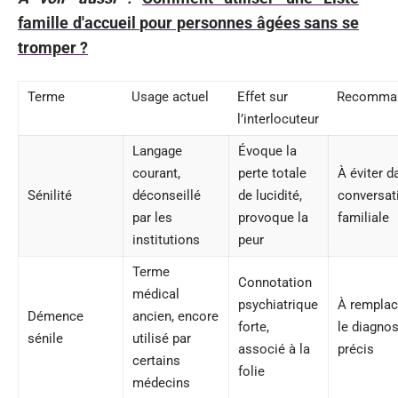
famille d'accueil pour personnes âgées sans se
tromper ?
Terme
Usage actuel
Effet sur
Recomman
l’interlocuteur
Langage
Évoque la
courant,
perte totale
À éviter d
Sénilité
déconseillé
de lucidité,
conversat
par les
provoque la
familiale
institutions
peur
Terme
Connotation
médical
psychiatrique
À remplac
Démence
ancien, encore
forte,
le diagnos
sénile
utilisé par
associé à la
précis
certains
folie
médecins