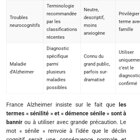
Terminologie
Neutre,
recommandée
Privilégier
Troubles
descriptif,
par les
terme ave
neurocognitifs
moins
classifications
famille
anxiogène
récentes
Diagnostic
Utiliser
spécifique
Connu du
uniquemen
Maladie
parmi
grand public,
c’est le
d’Alzheimer
plusieurs
parfois sur-
diagnosti
maladies
dramatisé
confirmé
possibles
France Alzheimer insiste sur le fait que
les
termes « sénilité » et « démence sénile » sont à
bannir
ou à utiliser avec grande précaution. Le
mot « sénile » renvoie à l’idée que le déclin
cognitif serait une conséquence normale et