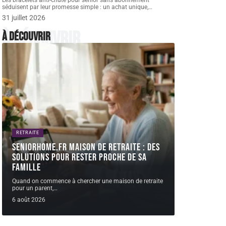
Les bracelets anti-chute pour senior sans abonnement
séduisent par leur promesse simple : un achat unique,
…
31 juillet 2026
À découvrir
À découvrir
RETRAITE
Seniorhome.fr maison de retraite : des
solutions pour rester proche de sa
famille
Quand on commence à chercher une maison de retraite
pour un parent,
…
6 août 2026