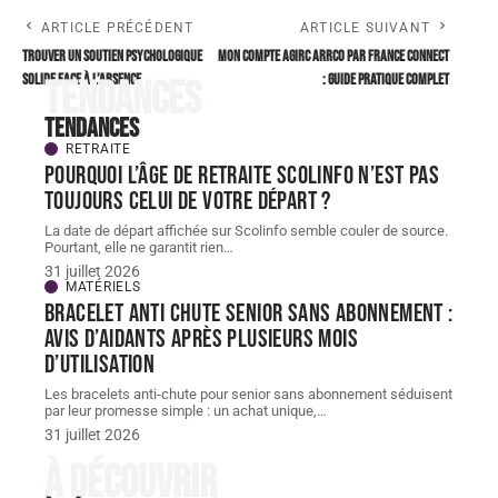
ARTICLE PRÉCÉDENT
ARTICLE SUIVANT
Trouver un soutien psychologique
Mon compte Agirc Arrco par France Connect
solide face à l’absence
: guide pratique complet
Tendances
Tendances
RETRAITE
Pourquoi l’âge de retraite scolinfo n’est pas
toujours celui de votre départ ?
La date de départ affichée sur Scolinfo semble couler de source.
Pourtant, elle ne garantit rien
…
31 juillet 2026
MATÉRIELS
Bracelet Anti chute senior sans abonnement :
avis d’aidants après plusieurs mois
d’utilisation
Les bracelets anti-chute pour senior sans abonnement séduisent
par leur promesse simple : un achat unique,
…
31 juillet 2026
À découvrir