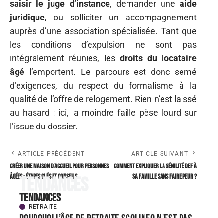
saisir le juge d’instance
, demander une
aide
juridique
, ou solliciter un accompagnement
auprès d’une association spécialisée. Tant que
les conditions d’expulsion ne sont pas
intégralement réunies, les
droits du locataire
âgé
l’emportent. Le parcours est donc semé
d’exigences, du respect du formalisme à la
qualité de l’offre de relogement. Rien n’est laissé
au hasard : ici, la moindre faille pèse lourd sur
l’issue du dossier.
ARTICLE PRÉCÉDENT
ARTICLE SUIVANT
Créer une maison d’accueil pour personnes
Comment expliquer la sénilité def à
âgées : étapes clés et conseils
sa famille sans faire peur ?
Tendances
Tendances
RETRAITE