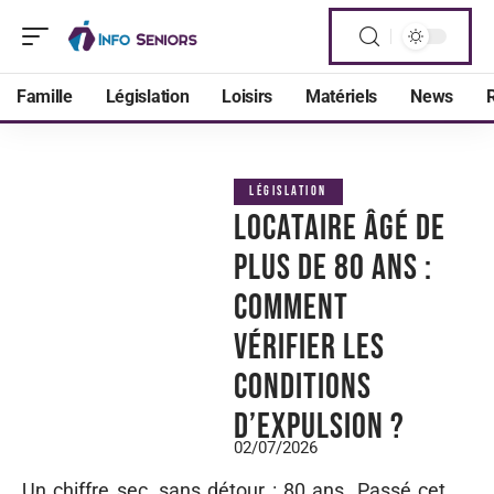
Famille
Législation
Loisirs
Matériels
News
R
LÉGISLATION
Locataire âgé de
plus de 80 ans :
comment
vérifier les
conditions
d’expulsion ?
02/07/2026
Un chiffre sec, sans détour : 80 ans. Passé cet