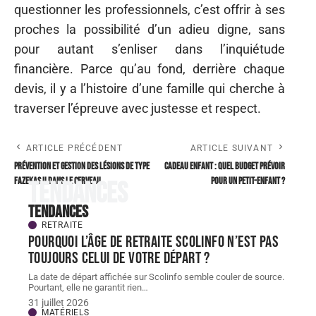
questionner les professionnels, c’est offrir à ses
proches la possibilité d’un adieu digne, sans
pour autant s’enliser dans l’inquiétude
financière. Parce qu’au fond, derrière chaque
devis, il y a l’histoire d’une famille qui cherche à
traverser l’épreuve avec justesse et respect.
ARTICLE PRÉCÉDENT
ARTICLE SUIVANT
Prévention et gestion des lésions de type
Cadeau enfant : quel budget prévoir
Fazekas II dans le cerveau
pour un petit-enfant ?
Tendances
Tendances
RETRAITE
Pourquoi l’âge de retraite scolinfo n’est pas
toujours celui de votre départ ?
La date de départ affichée sur Scolinfo semble couler de source.
Pourtant, elle ne garantit rien
…
31 juillet 2026
MATÉRIELS