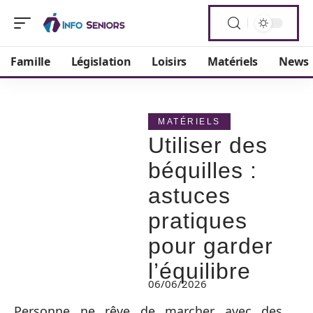
Famille
Législation
Loisirs
Matériels
News
MATÉRIELS
Utiliser des
béquilles :
astuces
pratiques
pour garder
l’équilibre
06/06/2026
Personne ne rêve de marcher avec des