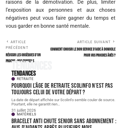
raisons de la démotivation. De plus, limiter
l’exposition aux personnes et aux choses
négatives peut vous faire gagner du temps et
vous garder en bonne santé mentale.
ARTICLE
ARTICLE SUIVANT
PRÉCÉDENT
Comment choisir le bon service d’aide à domicile
Réussir les obsèques d’un
pour vos proches âgés ?
proche : nos conseils
Tendances
Tendances
RETRAITE
Pourquoi l’âge de retraite scolinfo n’est pas
toujours celui de votre départ ?
La date de départ affichée sur Scolinfo semble couler de source.
Pourtant, elle ne garantit rien
…
31 juillet 2026
MATÉRIELS
Bracelet Anti chute senior sans abonnement :
avis d’aidants après plusieurs mois