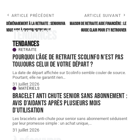
ARTICLE PRÉCÉDENT
ARTICLE SUIVANT
Déménagement à la retraite : seniorova
Maison de retraite aide financière : le
vous aide à choisir votre ville
guide clair pour s’y retrouver
Tendances
Tendances
RETRAITE
Pourquoi l’âge de retraite scolinfo n’est pas
toujours celui de votre départ ?
La date de départ affichée sur Scolinfo semble couler de source.
Pourtant, elle ne garantit rien
…
31 juillet 2026
MATÉRIELS
Bracelet Anti chute senior sans abonnement :
avis d’aidants après plusieurs mois
d’utilisation
Les bracelets anti-chute pour senior sans abonnement séduisent
par leur promesse simple : un achat unique,
…
31 juillet 2026