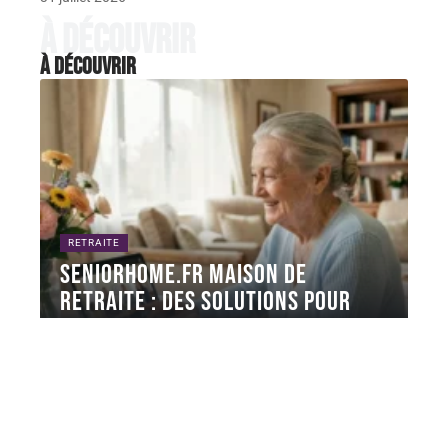
À découvrir
À découvrir
RETRAITE
Seniorhome.fr maison de
retraite : des solutions pour
rester proche de sa famille
Quand on commence à chercher une maison de
retraite pour un parent,
…
6 août 2026