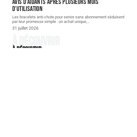
avis d’aidants après plusieurs mois
d’utilisation
Les bracelets anti-chute pour senior sans abonnement séduisent
par leur promesse simple : un achat unique,
…
31 juillet 2026
À découvrir
À découvrir
RETRAITE
Seniorhome.fr maison de
retraite : des solutions pour
rester proche de sa famille