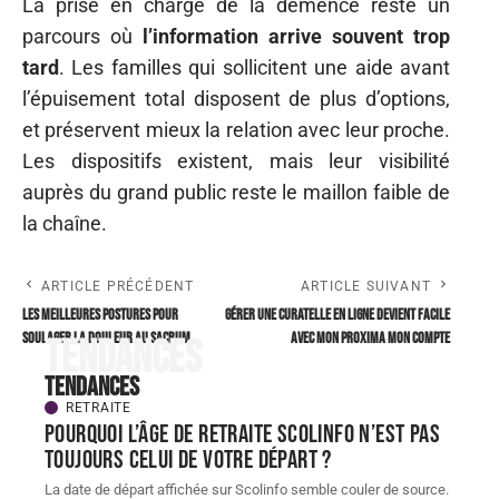
La prise en charge de la démence reste un
parcours où
l’information arrive souvent trop
tard
. Les familles qui sollicitent une aide avant
l’épuisement total disposent de plus d’options,
et préservent mieux la relation avec leur proche.
Les dispositifs existent, mais leur visibilité
auprès du grand public reste le maillon faible de
la chaîne.
ARTICLE PRÉCÉDENT
ARTICLE SUIVANT
Les meilleures postures pour
Gérer une curatelle en ligne devient facile
soulager la douleur au sacrum
avec mon Proxima mon compte
Tendances
Tendances
RETRAITE
Pourquoi l’âge de retraite scolinfo n’est pas
toujours celui de votre départ ?
La date de départ affichée sur Scolinfo semble couler de source.