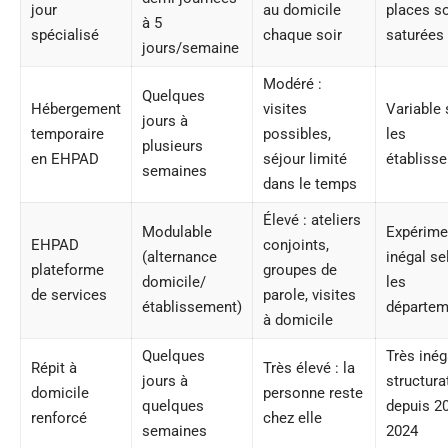
jour
au domicile
places s
à 5
spécialisé
chaque soir
saturées
jours/semaine
Modéré :
Quelques
Hébergement
visites
Variable 
jours à
temporaire
possibles,
les
plusieurs
en EHPAD
séjour limité
établiss
semaines
dans le temps
Élevé : ateliers
Modulable
Expérime
EHPAD
conjoints,
(alternance
inégal se
plateforme
groupes de
domicile/
les
de services
parole, visites
établissement)
départem
à domicile
Quelques
Très inég
Répit à
Très élevé : la
jours à
structura
domicile
personne reste
quelques
depuis 2
renforcé
chez elle
semaines
2024