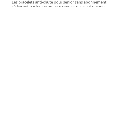
Les bracelets anti-chute pour senior sans abonnement
séduisent par leur promesse simple : un achat unique,
…
31 juillet 2026
À découvrir
À découvrir
RETRAITE
Seniorhome.fr maison de
retraite : des solutions
pour rester proche de sa
famille
Quand on commence à chercher une maison de
retraite pour un parent,
…