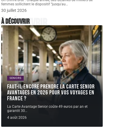
Un chiffre brut : chaque année, des dizaines de milliers de
femmes sollicitent le dispositif “jusqu'au
…
30 juillet 2026
À découvrir
À découvrir
SENIORS
Faut-il encore prendre la Carte Senior
avantages en 2026 pour vos voyages en
France ?
La Carte Avantage Senior coûte 49 euros par an et
garantit 30
…
4 août 2026