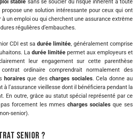
ploi stable
sans se soucier du risque inhérent à toute
propose une solution intéressante pour ceux qui ont
céder à un emploi ou qui cherchent une assurance extrême
cédures régulières d’embauches.
nior CDI est sa
durée limitée
, généralement comprise
ouhaitons. La
durée limitée
permet aux employeurs et
clairement leur engagement sur cette parenthèse
n contrat ordinaire comprendrait normalement des
es
horaires
que des
charges sociales
. Cela donne au
 à l’assurance vieillesse dont il bénéficiera pendant la
t. En outre, grâce au statut spécial représenté par ce
era pas forcement les mmes
charges sociales
que ses
non-senior).
trat senior ?