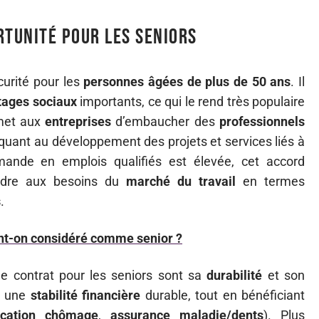
rtunité pour les seniors
curité pour les
personnes âgées de plus de 50 ans
. Il
tages sociaux
importants, ce qui le rend très populaire
rmet aux
entreprises
d’embaucher des
professionnels
 quant au développement des projets et services liés à
mande en emplois qualifiés est élevée, cet accord
ondre aux besoins du
marché du travail
en termes
s
.
ent-on considéré comme senior ?
de contrat pour les seniors sont sa
durabilité
et son
és une
stabilité financière
durable, tout en bénéficiant
ocation chômage
,
assurance maladie/dents
). Plus