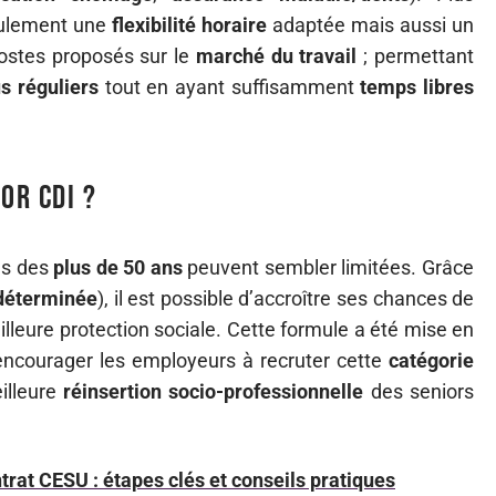
seulement une
flexibilité horaire
adaptée mais aussi un
postes proposés sur le
marché du travail
; permettant
s réguliers
tout en ayant suffisamment
temps libres
or CDI ?
es des
plus de 50 ans
peuvent sembler limitées. Grâce
ndéterminée
), il est possible d’accroître ses chances de
illeure protection sociale. Cette formule a été mise en
ncourager les employeurs à recruter cette
catégorie
illeure
réinsertion socio-professionnelle
des seniors
ntrat CESU : étapes clés et conseils pratiques